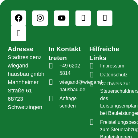
Adresse
In Kontakt
Hilfreiche
Stadtresidenz
treten
Links
wiegand
+49 6202
Impressum
5814
hausbau gmbh
Datenschutz
Mannheimer
wiegand@wiegand-
Nachweis zur
hausbau.de
Straße 61
Steuerschuldners
68723
Anfrage
des
senden
Leistungsempfän
Schwetzingen
bei Bauleistunge
Freistellungsbes
zum Steuerabzug
Bauleistungen