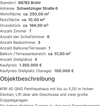
Standort
68782 Brühl
Adresse
Schwetzinger Straße 6
Wohnfläche
ca. 250,00 m²
Nutzfläche
ca. 10,00 m²
Grundstück
ca. 164,00 m²
Anzahl Zimmer
7
Anzahl der Schlafzimmer
6
Anzahl Badezimmer
3
Anzahl Balkone/Terrassen
1
Balkon-/Terrassenbereich
ca. 51,00 m²
Anzahl Stellplätze
4
Kaufpreis
1.350.000 €
Kaufpreis Stellplatz (Garage)
100.000 €
Objektbeschreibung
KfW 40 QNG Penthaushaus mit bis zu 5,00 m hohen
Decken, Lift über alle Geschosse und zwei große
Doppelgaragen.
Sie haben direkten Zugang zu den zwei Doppelgaragen