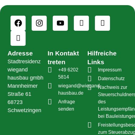
Adresse
In Kontakt
Hilfreiche
Stadtresidenz
treten
Links
wiegand
+49 6202
Impressum
5814
hausbau gmbh
Datenschutz
Mannheimer
wiegand@wiegand-
Nachweis zur
hausbau.de
Straße 61
Steuerschuldners
68723
Anfrage
des
senden
Leistungsempfän
Schwetzingen
bei Bauleistunge
Freistellungsbes
zum Steuerabzug