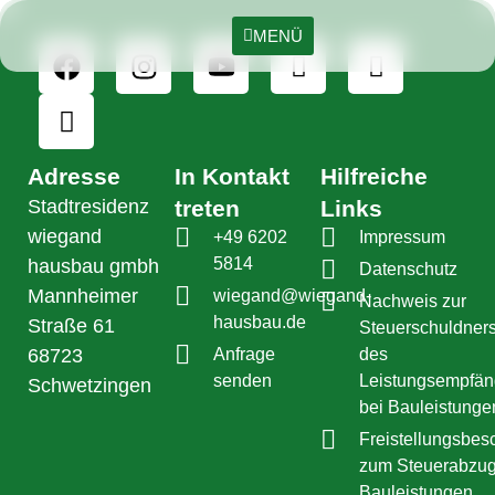
MENÜ
Adresse
In Kontakt
Hilfreiche
Stadtresidenz
treten
Links
wiegand
+49 6202
Impressum
5814
hausbau gmbh
Datenschutz
Mannheimer
wiegand@wiegand-
Nachweis zur
hausbau.de
Straße 61
Steuerschuldners
68723
Anfrage
des
senden
Leistungsempfän
Schwetzingen
bei Bauleistunge
Freistellungsbes
zum Steuerabzug
Bauleistungen